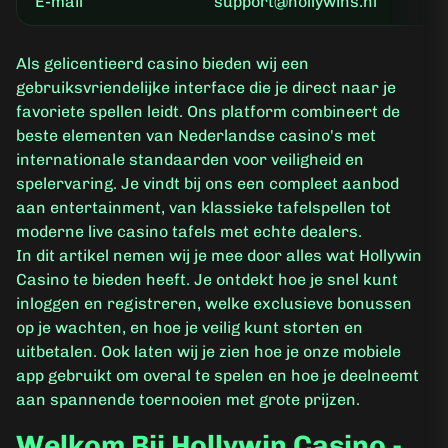
E-mail
support@hollywins.nl
Als gelicentieerd casino bieden wij een
gebruiksvriendelijke interface die je direct naar je
favoriete spellen leidt. Ons platform combineert de
beste elementen van Nederlandse casino's met
internationale standaarden voor veiligheid en
spelervaring. Je vindt bij ons een compleet aanbod
aan entertainment, van klassieke tafelspellen tot
moderne live casino tafels met echte dealers.
In dit artikel nemen wij je mee door alles wat Hollywin
Casino te bieden heeft. Je ontdekt hoe je snel kunt
inloggen en registreren, welke exclusieve bonussen
op je wachten, en hoe je veilig kunt storten en
uitbetalen. Ook laten wij je zien hoe je onze mobiele
app gebruikt om overal te spelen en hoe je deelneemt
aan spannende toernooien met grote prijzen.
Welkom Bij Hollywin Casino -