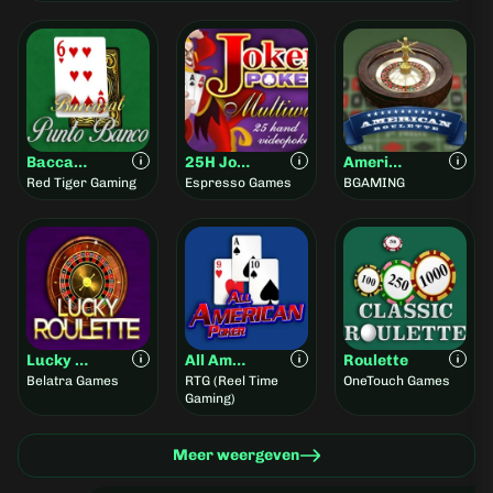
Baccarat - Punto Banco
25H Joker Poker (Espresso)
American Roulette 
Red Tiger Gaming
Espresso Games
BGAMING
Lucky Roulette
All American Poker
Roulette
Belatra Games
RTG (Reel Time
OneTouch Games
Gaming)
Meer weergeven