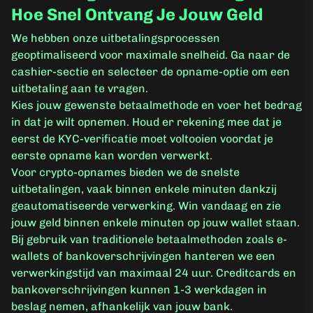
Hoe Snel Ontvang Je Jouw Geld
We hebben onze uitbetalingsprocessen
geoptimaliseerd voor maximale snelheid. Ga naar de
cashier-sectie en selecteer de opname-optie om een
uitbetaling aan te vragen.
Kies jouw gewenste betaalmethode en voer het bedrag
in dat je wilt opnemen. Houd er rekening mee dat je
eerst de KYC-verificatie moet voltooien voordat je
eerste opname kan worden verwerkt.
Voor crypto-opnames bieden we de snelste
uitbetalingen, vaak binnen enkele minuten dankzij
geautomatiseerde verwerking. Win vandaag en zie
jouw geld binnen enkele minuten op jouw wallet staan.
Bij gebruik van traditionele betaalmethoden zoals e-
wallets of bankoverschrijvingen hanteren we een
verwerkingstijd van maximaal 24 uur. Creditcards en
bankoverschrijvingen kunnen 1-3 werkdagen in
beslag nemen, afhankelijk van jouw bank.