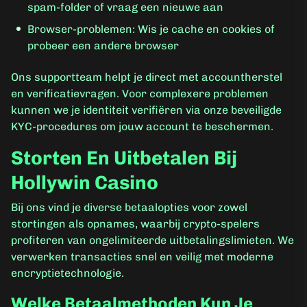
spam-folder of vraag een nieuwe aan
Browser-problemen: Wis je cache en cookies of
probeer een andere browser
Ons supportteam helpt je direct met accountherstel
en verificatievragen. Voor complexere problemen
kunnen we je identiteit verifiëren via onze beveiligde
KYC-procedures om jouw account te beschermen.
Storten En Uitbetalen Bij
Hollywin Casino
Bij ons vind je diverse betaalopties voor zowel
stortingen als opnames, waarbij crypto-spelers
profiteren van ongelimiteerde uitbetalingslimieten. We
verwerken transacties snel en veilig met moderne
encryptietechnologie.
Welke Betaalmethoden Kun Je