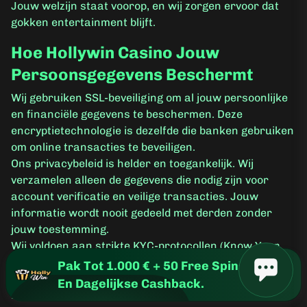
Jouw welzijn staat voorop, en wij zorgen ervoor dat
gokken entertainment blijft.
Hoe Hollywin Casino Jouw
Persoonsgegevens Beschermt
Wij gebruiken SSL-beveiliging om al jouw persoonlijke
en financiële gegevens te beschermen. Deze
encryptietechnologie is dezelfde die banken gebruiken
om online transacties te beveiligen.
Ons privacybeleid is helder en toegankelijk. Wij
verzamelen alleen de gegevens die nodig zijn voor
account verificatie en veilige transacties. Jouw
informatie wordt nooit gedeeld met derden zonder
jouw toestemming.
Wij voldoen aan strikte KYC-protocollen (Know Your
Customer). Dit betekent dat je bij je eerste opname
Pak Tot 1.000 € + 50 Free Spins
enkele documenten moet uploaden ter verificatie.
En Dagelijkse Cashback.
Deze standaard verificatieprocedure beschermt