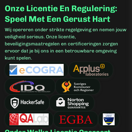
Onze Licentie En Regulering:
Speel Met Een Gerust Hart
Wij opereren onder strikte regelgeving en nemen jouw
veiligheid serieus. Onze licentie,
beveiligingsmaatregelen en certificeringen zorgen
ervoor dat je bij ons in een betrouwbare omgeving
kunt spelen.