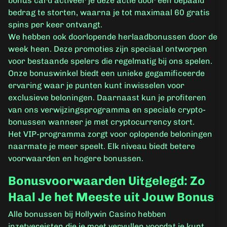
bonus card activeer je deze actie door een bepaald
bedrag te storten, waarna je tot maximaal 60 gratis
spins per keer ontvangt.
We hebben ook doorlopende herlaadbonussen door de
week heen. Deze promoties zijn speciaal ontworpen
voor bestaande spelers die regelmatig bij ons spelen.
Onze bonuswinkel biedt een unieke gegamificeerde
ervaring waar je punten kunt inwisselen voor
exclusieve beloningen. Daarnaast kun je profiteren
van ons verwijzingsprogramma en speciale crypto-
bonussen wanneer je met cryptocurrency stort.
Het VIP-programma zorgt voor oplopende beloningen
naarmate je meer speelt. Elk niveau biedt betere
voorwaarden en hogere bonussen.
Bonusvoorwaarden Uitgelegd: Zo
Haal Je het Meeste uit Jouw Bonus
Alle bonussen bij Hollywin Casino hebben
inzetvereisten die je moet vervullen voordat je kunt