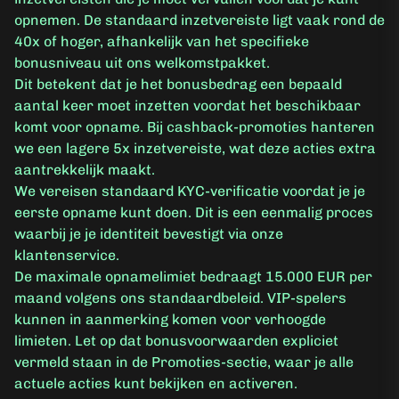
opnemen. De standaard inzetvereiste ligt vaak rond de
40x of hoger, afhankelijk van het specifieke
bonusniveau uit ons welkomstpakket.
Dit betekent dat je het bonusbedrag een bepaald
aantal keer moet inzetten voordat het beschikbaar
komt voor opname. Bij cashback-promoties hanteren
we een lagere 5x inzetvereiste, wat deze acties extra
aantrekkelijk maakt.
We vereisen standaard KYC-verificatie voordat je je
eerste opname kunt doen. Dit is een eenmalig proces
waarbij je je identiteit bevestigt via onze
klantenservice.
De maximale opnamelimiet bedraagt 15.000 EUR per
maand volgens ons standaardbeleid. VIP-spelers
kunnen in aanmerking komen voor verhoogde
limieten. Let op dat bonusvoorwaarden expliciet
vermeld staan in de Promoties-sectie, waar je alle
actuele acties kunt bekijken en activeren.