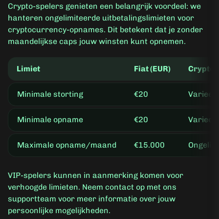
Crypto-spelers genieten een belangrijk voordeel: we
hanteren ongelimiteerde uitbetalingslimieten voor
cryptocurrency-opnames. Dit betekent dat je zonder
maandelijkse caps jouw winsten kunt opnemen.
Limiet
Fiat (EUR)
Cryptoc
Minimale storting
€20
Varieer
Minimale opname
€20
Varieer
Maximale opname/maand
€15.000
Ongelim
VIP-spelers kunnen in aanmerking komen voor
verhoogde limieten. Neem contact op met ons
supportteam voor meer informatie over jouw
persoonlijke mogelijkheden.