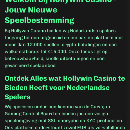
Jouw Nieuwe
Speelbestemming
Bij Hollywin Casino bieden wij Nederlandse spelers
toegang tot een uitgebreid online casino platform met
meer dan 12.000 spellen, crypto-betalingen en een
welkomstbonus tot €15.000. Onze focus ligt op
betrouwbaarheid, snelle uitbetalingen en een
gevarieerd spelaanbod.
Ontdek Alles wat Hollywin Casino te
Bieden Heeft voor Nederlandse
Spelers
Wij opereren onder een licentie van de Curaçao
Gaming Control Board en bieden jou een veilige
speelomgeving met SSL-encryptie en KYC-protocollen.
Ons platform ondersteunt zowel EUR als verschillende