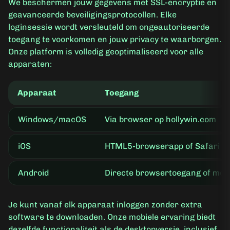
We beschermen jouw gegevens met SSL-encryptie en
geavanceerde beveiligingsprotocollen. Elke
loginsessie wordt versleuteld om ongeautoriseerde
toegang te voorkomen en jouw privacy te waarborgen.
Onze platform is volledig geoptimaliseerd voor alle
apparaten:
Apparaat
Toegang
Windows/macOS
Via browser op hollywin.com
iOS
HTML5-browserapp of Safari
Android
Directe browsertoegang of mobi
Je kunt vanaf elk apparaat inloggen zonder extra
software te downloaden. Onze mobiele ervaring biedt
dezelfde functionaliteit als de desktopversie, inclusief