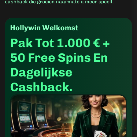
cashback die groeien naarmate u meer speelt.
Hollywin Welkomst
Pak Tot 1.000 € +
50 Free Spins En
Dagelijkse
Cashback.