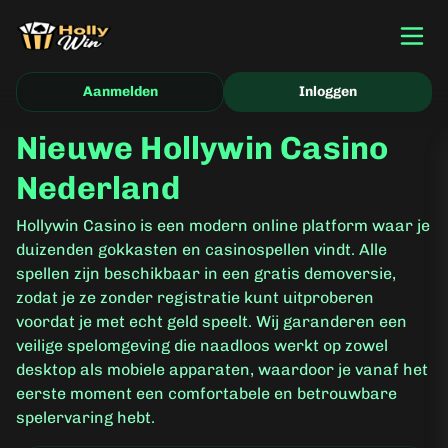
Aanmelden
Inloggen
Nieuwe Hollywin Casino
Nederland
Hollywin Casino is een modern online platform waar je
duizenden gokkasten en casinospellen vindt. Alle
spellen zijn beschikbaar in een gratis demoversie,
zodat je ze zonder registratie kunt uitproberen
voordat je met echt geld speelt. Wij garanderen een
veilige spelomgeving die naadloos werkt op zowel
desktop als mobiele apparaten, waardoor je vanaf het
eerste moment een comfortabele en betrouwbare
spelervaring hebt.